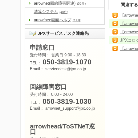
arrownet(回線障害関連)
(52件)
関連する
清算システム
(46件)
【arro
arrowface画面ヘルプ
(41件)
【arro
【arro
JPXサービスデスク連絡先
JPXコ
申請窓口
【arrow
受付時間： 営業日 9:00～18:30
050-3819-1070
TEL：
Email： servicedesk@jpx.co.jp
回線障害窓口
受付時間： 0:00～24:00
050-3819-1030
TEL：
Email： arrownet_support@jpx.co.jp
arrowhead/ToSTNeT窓
口