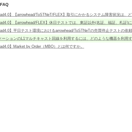
FAQ
whead4.0】【arrowhead/ToSTNeT/FLEX】取引にかかるシステム障害状
whead4.0】【arrowhead/FLEX】休日テストでは、東証以外(名証、福証、札
whead4.0】平日テスト環境におけるarrowhead/ToSTNeTの売買停止テス
ロケーションのL1マルチキャスト回線を利用するには、どのような機器を利用
head4.0】Market by Order（MBO）とは何ですか。