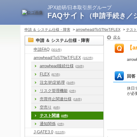
JPX総研/日本取引所グループ
FAQサイト
（申請手続き／
申請 ＆ システム仕様・障害
>
arrowhead/ToSTNeT/FLEX
>
テスト
戻る
申請 ＆ システム仕様・障害
【a
申請FAQ
(301件)
arrowhead/ToSTNeT/FLEX
(162件)
arr
arrowhead接続仕様
(29件)
FLEX
(67件)
回答
注文/約定処理
(34件)
休日
リスク管理機能
(2件)
が必
売買停止関連仕様
(18件)
空売り
(6件)
テスト関連
(4件)
通知関係
(2件)
J-GATE3.0
(322件)