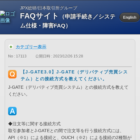
JPX総研/日本取引所グループ
FAQサイト
（申請手続き／システ
English
ム仕様・障害FAQ）
カテゴリー表示
No : 17113
公開日時 : 2023/12/26 15:28
【J-GATE3.0】J-GATE（デリバティブ売買シス
テム）との接続方式を教えてください。
J-GATE（デリバティブ売買システム）との接続方式を教えて
ください。
◆注文等に関する接続方式
取引参加者とJ-GATEとの間で注文等を行う接続方式には、
API（※1）による接続と、OUCH（※2）による接続の2種類が