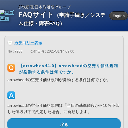
JPX総研/日本取引所グループ
FAQサイト
（申請手続き／システ
English
ム仕様・障害FAQ）
カテゴリー表示
No : 7208
公開日時 : 2025/01/14 09:00
【arrowhead4.0】arrowheadの空売り価格規制
が発動する条件は何ですか。
arrowheadの空売り価格規制が発動する条件は何ですか。
arrowheadの空売り価格規制は「当日の基準値段から10％下落
した値段以下で約定した場合」に発動します。
戻る