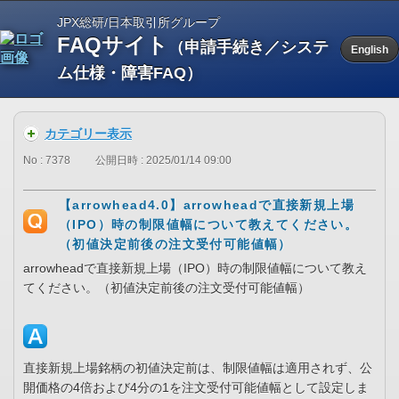
JPX総研/日本取引所グループ
FAQサイト
（申請手続き／システ
English
ム仕様・障害FAQ）
カテゴリー表示
No : 7378
公開日時 : 2025/01/14 09:00
【arrowhead4.0】arrowheadで直接新規上場
（IPO）時の制限値幅について教えてください。
（初値決定前後の注文受付可能値幅）
arrowheadで直接新規上場（IPO）時の制限値幅について教え
てください。（初値決定前後の注文受付可能値幅）
直接新規上場銘柄の初値決定前は、制限値幅は適用されず、公
開価格の4倍および4分の1を注文受付可能値幅として設定しま