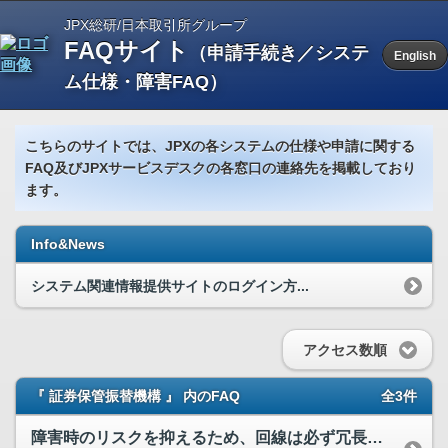
JPX総研/日本取引所グループ
FAQサイト
（申請手続き／システ
English
ム仕様・障害FAQ）
こちらのサイトでは、JPXの各システムの仕様や申請に関する
FAQ及びJPXサービスデスクの各窓口の連絡先を掲載しており
ます。
Info&News
システム関連情報提供サイトのログイン方...
アクセス数順
『 証券保管振替機構 』 内のFAQ
全3件
障害時のリスクを抑えるため、回線は必ず冗長構成（AP、1系/2系など）にしなければなりませんか。各サービスプロバイダ（JPX、JASDEC、TFX）それぞれどのような構成が可能か教えてください。